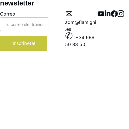
newsletter
✉︎ 
Correo
adm@flamigni
.es
✆ 
+34 699 
¡Inscribete!
50 88 50