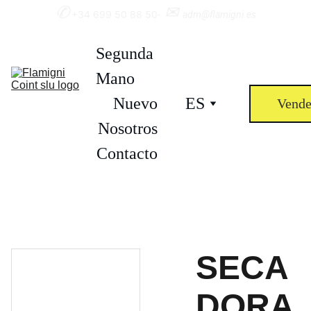
✆
✉︎ 
+34 699 50 88 50
-  
adm@flamigni.es
Segunda 
Mano
Nuevo
ES
Vende
Nosotros
Contacto
SECA
DORA