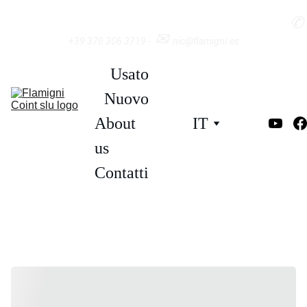
✆
✉︎ 
+39 370 306 3719 -  
nic@flamigni.es
Usato
Nuovo
About 
IT
us
Contatti