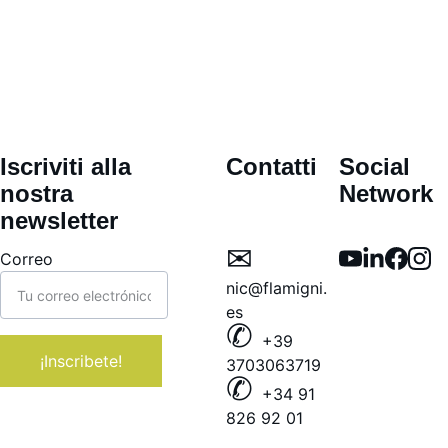
Iscriviti alla 
Contatti
Social 
nostra 
Network
newsletter
✉︎ 
Correo
nic@flamigni.
es
✆ 
+39 
¡Inscribete!
3703063719
✆ 
+34 91 
826 92 01