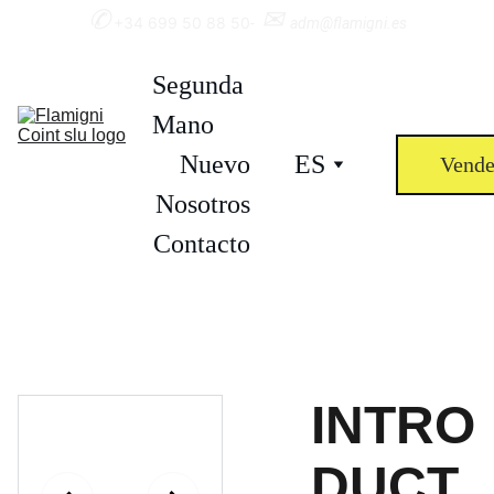
✆
✉︎ 
+34 699 50 88 50
-  
adm@flamigni.es
Segunda 
Mano
Nuevo
ES
Vende
Nosotros
Contacto
INTRO
DUCT