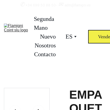
✆
✉︎ 
+34 699 50 88 50
-  
adm@flamigni.es
Segunda 
Mano
Nuevo
ES
Vende
Nosotros
Contacto
EMPA
QUET