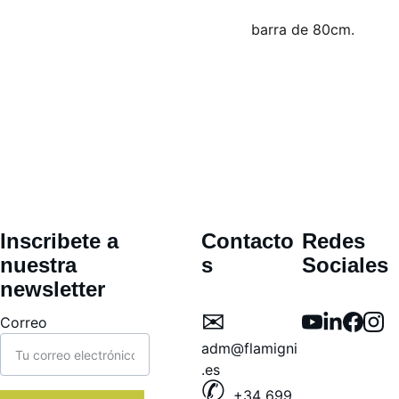
barra de 80cm.
Inscribete a  
Contacto
Redes 
nuestra 
s
Sociales
newsletter
✉︎ 
Correo
adm@flamigni
.es
✆ 
+34 699 